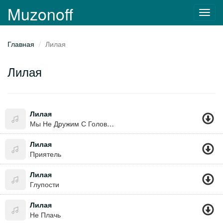
Muzonoff
Toggl
navig
Главная
Лилая
Лилая
Лилая
Мы Не Дружим С Головой
Лилая
Приятель
Лилая
Глупости
Лилая
Не Плачь