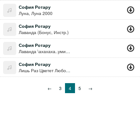
София Ротару
Луна, Луна 2000
София Ротару
Лаванда (Бонус, Инстр.)
София Ротару
Лаванда \ахахаха..умираю..никита,горная Никита\
София Ротару
Лишь Раз Цветет Любовь (Лебединая Верность 1976)
←
3
4
5
→