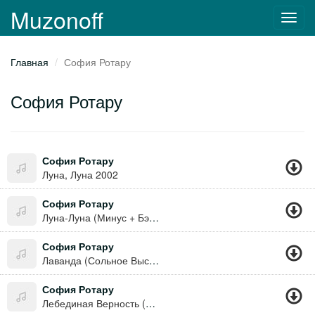
Muzonoff
Toggl
navig
Главная
София Ротару
София Ротару
София Ротару
Луна, Луна 2002
София Ротару
Луна-Луна (Минус + Бэк-Вокал)
София Ротару
Лаванда (Сольное Выступление)
София Ротару
Лебединая Верность (Минус)