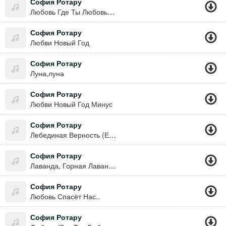
София Ротару
Любовь Где Ты Любовь 1980
София Ротару
Любви Новый Год
София Ротару
Луна,луна
София Ротару
Любви Новый Год Минус
София Ротару
Лебединая Верность (Е. Мартынов А. Дементьев)
София Ротару
Лаванда, Горная Лаванда... Сколько Лет Прошло, Но Помним Я И Ты.
София Ротару
Любовь Спасёт Нас..
София Ротару