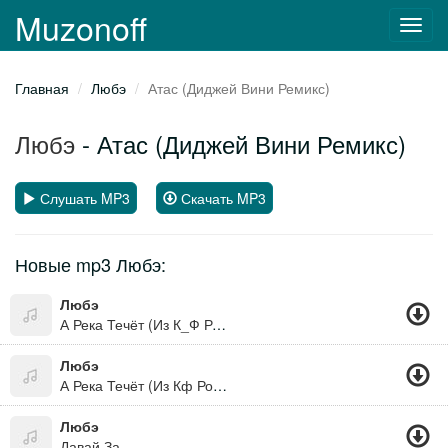
Muzonoff
Toggl
navig
Главная
Любэ
Атас (Диджей Вини Ремикс)
Любэ
- Атас (Диджей Вини Ремикс)
Слушать MP3
Скачать MP3
Новые mp3 Любэ:
Любэ
А Река Течёт (Из К_Ф Родные)
Любэ
А Река Течёт (Из Кф Родные)
Любэ
Давай За.....