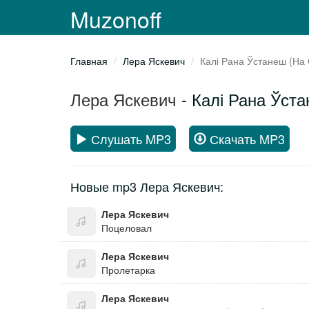
Muzonoff
Главная
Лера Яскевич
Калі Рана Ўстанеш (На 
Лера Яскевич
- Калі Рана Ўста
Слушать MP3
Скачать MP3
Новые mp3 Лера Яскевич:
Лера Яскевич
Поцеловал
Лера Яскевич
Пролетарка
Лера Яскевич