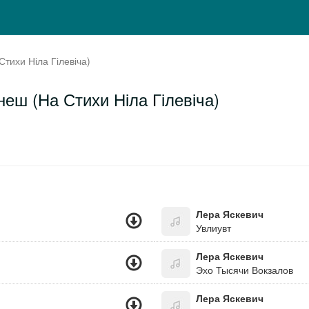
Стихи Ніла Гілевіча)
неш (На Стихи Ніла Гілевіча)
Лера Яскевич
Увлиувт
Лера Яскевич
Эхо Тысячи Вокзалов
Лера Яскевич