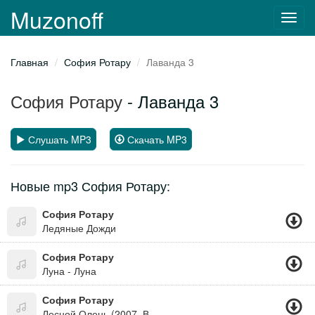
Muzonoff
Toggl
navig
Главная
София Ротару
Лаванда 3
София Ротару
- Лаванда 3
Слушать MP3
Скачать MP3
Новые mp3 София Ротару:
София Ротару
Ледяные Дожди
София Ротару
Луна - Луна
София Ротару
Лесной Олень (2007, Вариант 3)