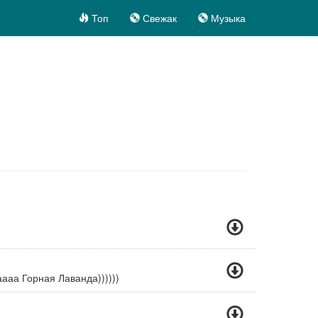
Топ
Свежак
Музыка
ааа Горная Лаванда))))))