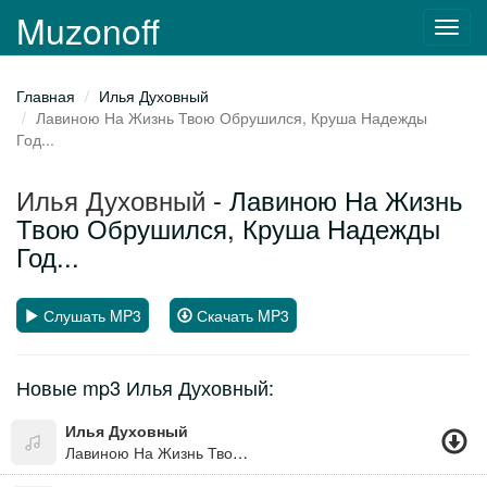
Muzonoff
Toggl
navig
Главная
Илья Духовный
Лавиною На Жизнь Твою Обрушился, Круша Надежды
Год...
Илья Духовный
- Лавиною На Жизнь
Твою Обрушился, Круша Надежды
Год...
Слушать MP3
Скачать MP3
Новые mp3 Илья Духовный:
Илья Духовный
Лавиною На Жизнь Твою Обрушился, Круша Надежды Год... Ошибкою Непоправимою Любовь Последняя, Сметая Все, Придет...