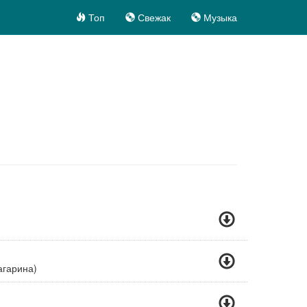
Топ
Свежак
Музыка
агарина)