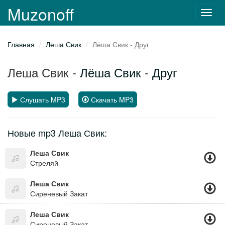
Muzonoff
Toggl
navig
Главная
Леша Свик
Лёша Свик - Друг
Леша Свик
- Лёша Свик - Друг
Слушать MP3
Скачать MP3
Новые mp3 Леша Свик:
Леша Свик
Стреляй
Леша Свик
Сиреневый Закат
Леша Свик
Сиреневый Закат