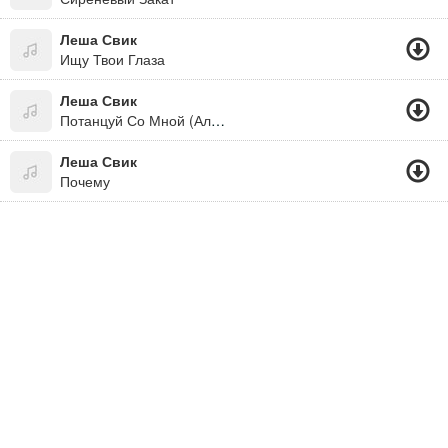
Леша Свик
Ищу Твои Глаза
Леша Свик
Потанцуй Со Мной (Альбомы Русского Рэпа)
Леша Свик
Почему