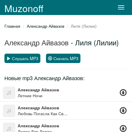
Muzonoff
Toggl
navig
Главная
Александр Айвазов
Лиля (Лилии)
Александр Айвазов
- Лиля (Лилии)
Слушать MP3
Скачать MP3
Новые mp3 Александр Айвазов:
Александр Айвазов
Летние Ночи
Александр Айвазов
Любовь Погасла Как Свеча, Нельзя Сначала Всё Начать!
Александр Айвазов
Лилии Для Лилии