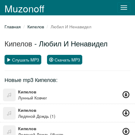
Muzonoff
Toggl
navig
Главная
Кипелов
Любил И Ненавидел
Кипелов
- Любил И Ненавидел
Слушать MP3
Скачать MP3
Новые mp3 Кипелов:
Кипелов
Лунный Ковчег
Кипелов
Ледяной Дождь (1)
Кипелов
Ледяной Дождь (Инструментальная Версия) (Звезды И Кресты)