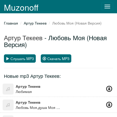
Muzonoff
Toggl
navig
Главная
Артур Текеев
Любовь Моя (Новая Версия)
Артур Текеев
- Любовь Моя (Новая
Версия)
Слушать MP3
Скачать MP3
Новые mp3 Артур Текеев:
Артур Текеев
Любимая
Артур Текеев
Любовь Моя,душа Моя Когда-Нибудь Приду И Я ,и Будем Вместе Верю Я, Ведь Жизнь Моя Она Твоя...