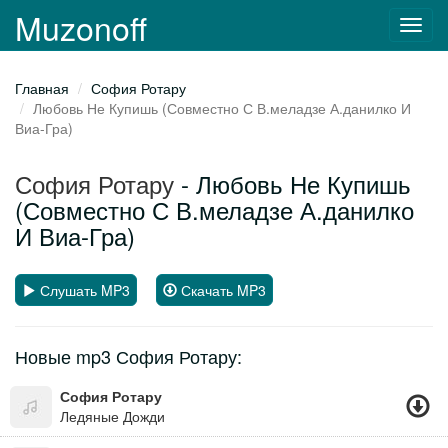
Muzonoff
Toggl
navig
Главная
София Ротару
Любовь Не Купишь (Совместно С В.меладзе А.данилко И
Виа-Гра)
София Ротару
- Любовь Не Купишь
(Совместно С В.меладзе А.данилко
И Виа-Гра)
Слушать MP3
Скачать MP3
Новые mp3 София Ротару:
София Ротару
Ледяные Дожди