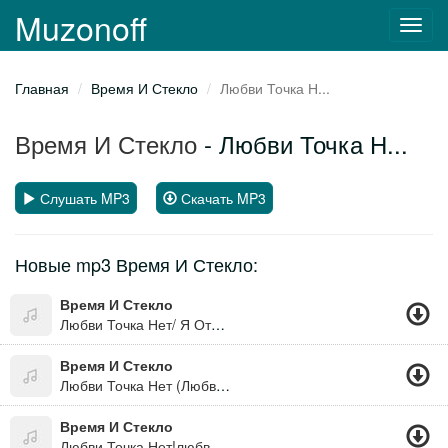
Muzonoff
Toggl
navig
Главная
Время И Стекло
Любви Точка Н...
Время И Стекло
- Любви Точка Н...
Слушать MP3
Скачать MP3
Новые mp3 Время И Стекло:
Время И Стекло
Любви Точка Нет/ Я Отрываю Мысли От Земли, И В Памяти Моей Тебя Ласкаю, И Тот Пожар, Что Мы С Тобой Зажгли, По-Прежнему В Душе Моей Пылает..
Время И Стекло
Любви Точка Нет (Любви.нет) 2011
Время И Стекло
Любви Точка Нет!любви Нету Точка!задёрнуты Шторы И Выключим Свет!!любви Точка Нет, Не Жду Я Звоночка!!!любовь,я Не Верю, Любви Точка Нет!!