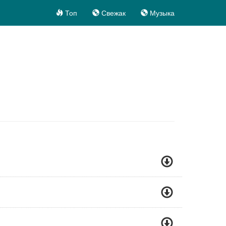
Топ
Свежак
Музыка