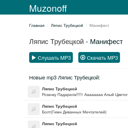
Muzonoff
Главная
Ляпис Трубецкой
Манифест
Ляпис Трубецкой
- Манифест
Слушать MP3
Скачать MP3
Новые mp3 Ляпис Трубецкой:
Ляпис Трубецкой
Розачку Падарила!!!!1 Аааааааа Алый Цветог!
Ляпис Трубецкой
Болт(Гимн Диванных Мечтателей)
Ляпис Трубецкой