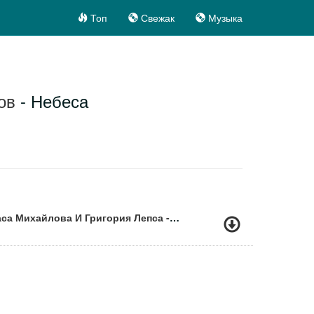
Топ
Свежак
Музыка
ов
- Небеса
Лучший Шансон От Стаса Михайлова И Григория Лепса - Стас Михайлов