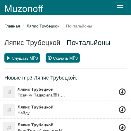
Muzonoff
Toggl
navig
Главная
Ляпис Трубецкой
Почтальйоны
Ляпис Трубецкой
- Почтальйоны
Слушать MP3
Скачать MP3
Новые mp3 Ляпис Трубецкой:
Ляпис Трубецкой
Розачку Падарила!!!!1 Аааааааа Алый Цветог!!!!
Ляпис Трубецкой
Найду
Ляпис Трубецкой
Болт(Гимн Диванных Мечтателей)