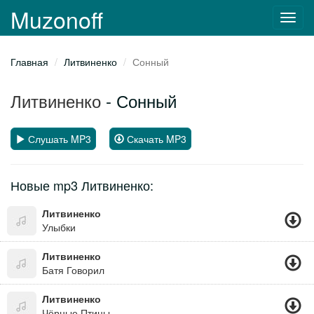
Muzonoff
Toggl
navig
Главная
Литвиненко
Сонный
Литвиненко
- Сонный
Слушать MP3
Скачать MP3
Новые mp3 Литвиненко:
Литвиненко
Улыбки
Литвиненко
Батя Говорил
Литвиненко
Чёрные Птицы