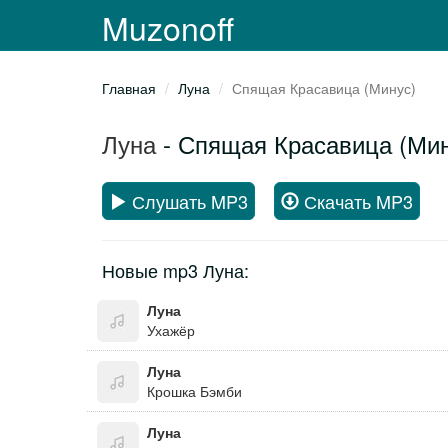
Muzonoff
Главная
Луна
Спящая Красавица (Минус)
Луна
- Спящая Красавица (Мин
Слушать MP3
Скачать MP3
Новые mp3 Луна:
Луна
Ухажёр
Луна
Крошка Бэмби
Луна