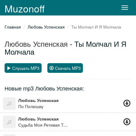
Muzonoff
Toggl
navig
Главная
Любовь Успенская
Ты Молчал И Я Молчала
Любовь Успенская
- Ты Молчал И Я
Молчала
Слушать MP3
Скачать MP3
Новые mp3 Любовь Успенская:
Любовь Успенская
По Полюшку
Любовь Успенская
Судьба Моя Ретивая Тебе Не Поплечу, А Я Живу Красивая, Как Я Хочу!!