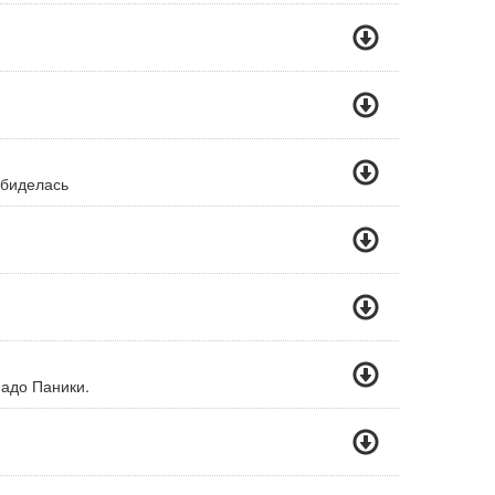
Обиделась
Надо Паники.