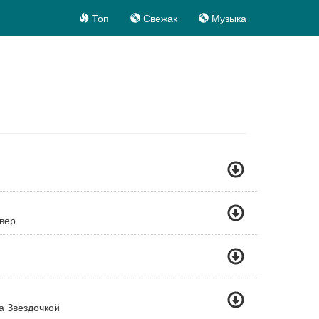
Топ
Свежак
Музыка
вер
а Звездочкой