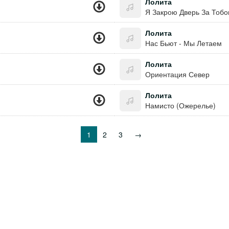
Лолита
Я Закрою Дверь За Тоб
Лолита
Нас Бьют - Мы Летаем
Лолита
Ориентация Север
Лолита
Намисто (Ожерелье)
1
2
3
→