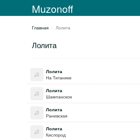
Muzonoff
Главная
Лолита
Лолита
Лолита
На Титанике
Лолита
Шампанское
Лолита
Раневская
Лолита
Кислород