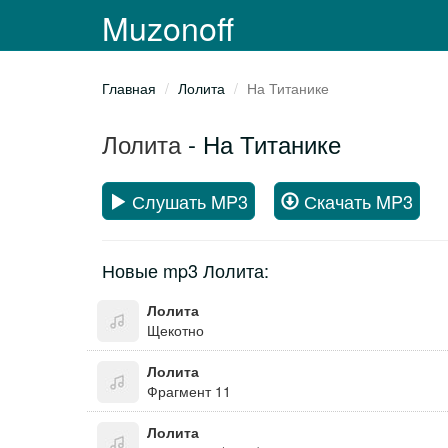
Muzonoff
Главная
Лолита
На Титанике
Лолита
- На Титанике
Слушать MP3
Скачать MP3
Новые mp3 Лолита:
Лолита
Щекотно
Лолита
Фрагмент 11
Лолита