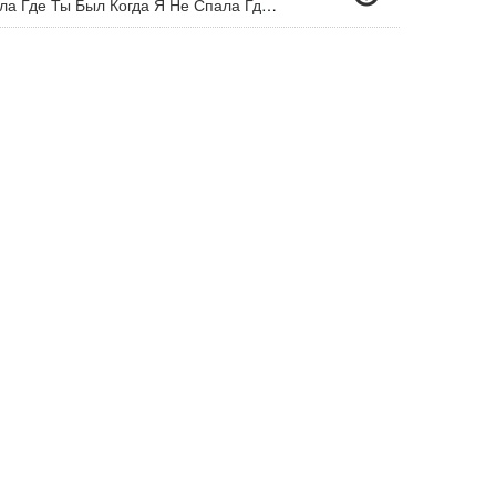
Где Ты Был Когда Я Ждала Где Ты Был Когда Я Не Спала Где Ты Был Когда Слезы Мои Лились До Утра Как Вода Из Ведра.. Слушай Отвали!!