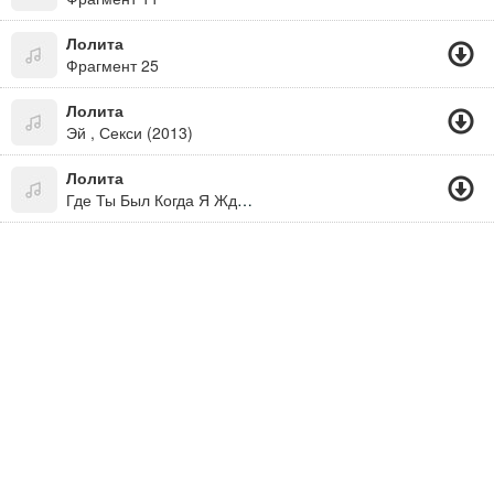
Лолита
Фрагмент 25
Лолита
Эй , Секси (2013)
Лолита
Где Ты Был Когда Я Ждала Где Ты Был Когда Я Не Спала Где Ты Был Когда Слезы Мои Лились До Утра Как Вода Из Ведра.. Слушай Отвали!!