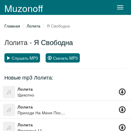
Muzonoff
Toggl
navig
Главная
Лолита
Я Свободна
Лолита
- Я Свободна
Слушать MP3
Скачать MP3
Новые mp3 Лолита:
Лолита
Щекотно
Лолита
Приходи На Меня Посмотреть
Лолита
Фрагмент 11