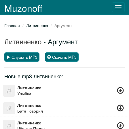
Muzonoff
Toggl
navig
Главная
Литвиненко
Аргумент
Литвиненко
- Аргумент
Слушать MP3
Скачать MP3
Новые mp3 Литвиненко:
Литвиненко
Улыбки
Литвиненко
Батя Говорил
Литвиненко
Чёрные Птицы