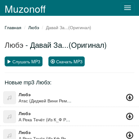
Muzonoff
Toggl
navig
Главная
Любэ
Давай За...(Оригинал)
Любэ
- Давай За...(Оригинал)
Слушать MP3
Скачать MP3
Новые mp3 Любэ:
Любэ
Атас (Диджей Вини Ремикс)
Любэ
А Река Течёт (Из К_Ф Родные)
Любэ
А Река Течёт (Из Кф Родные)