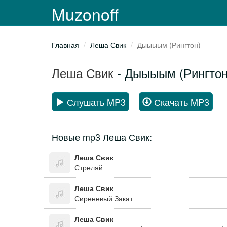
Muzonoff
Главная
Леша Свик
Дыыыым (Рингтон)
Леша Свик
- Дыыыым (Рингтон
Слушать MP3
Скачать MP3
Новые mp3 Леша Свик:
Леша Свик
Стреляй
Леша Свик
Сиреневый Закат
Леша Свик