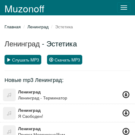
Muzonoff
Toggl
navig
Главная
Ленинград
Эстетика
Ленинград
- Эстетика
Слушать MP3
Скачать MP3
Новые mp3 Ленинград:
Ленинград
Ленинград - Терминатор
Ленинград
Я Свободен!
Ленинград
Привет Морриконе(Бумер 2)