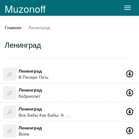
Muzonoff
Toggl
navig
Главная
Ленинград
Ленинград
Ленинград
В Питере Пить
Ленинград
Кабриолет
Ленинград
Все Бабы Как Бабы, А Моя Богиня
Ленинград
Вояж