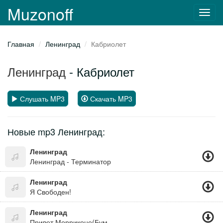
Muzonoff
Toggl
navig
Главная
Ленинград
Кабриолет
Ленинград
- Кабриолет
Слушать MP3
Скачать MP3
Новые mp3 Ленинград:
Ленинград
Ленинград - Терминатор
Ленинград
Я Свободен!
Ленинград
Привет Морриконе(Бумер 2)