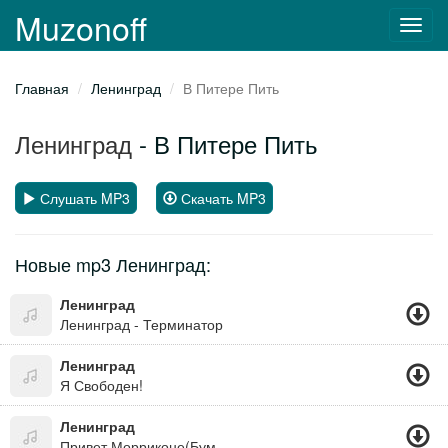
Muzonoff
Toggl
navig
Главная
Ленинград
В Питере Пить
Ленинград
- В Питере Пить
Слушать MP3
Скачать MP3
Новые mp3 Ленинград:
Ленинград
Ленинград - Терминатор
Ленинград
Я Свободен!
Ленинград
Привет Морриконе(Бумер 2)