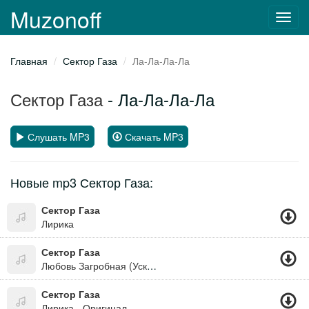
Muzonoff
Toggl
navig
Главная
Сектор Газа
Ла-Ла-Ла-Ла
Сектор Газа
- Ла-Ла-Ла-Ла
Слушать MP3
Скачать MP3
Новые mp3 Сектор Газа:
Сектор Газа
Лирика
Сектор Газа
Любовь Загробная (Ускоренная Версия)
Сектор Газа
Лирика - Оригинал