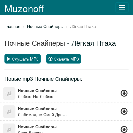
Muzonoff
Toggl
navig
Главная
Ночные Снайперы
Лёгкая Птаха
Ночные Снайперы
- Лёгкая Птаха
Слушать MP3
Скачать MP3
Новые mp3 Ночные Снайперы:
Ночные Снайперы
Люблю-Не-Люблю
Ночные Снайперы
Любимая,не Смей Дрожать
Ночные Снайперы
Лови Блесну