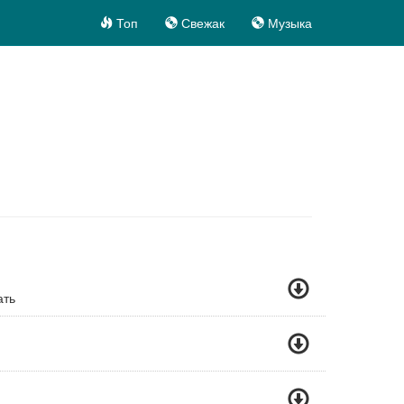
Топ
Свежак
Музыка
ать