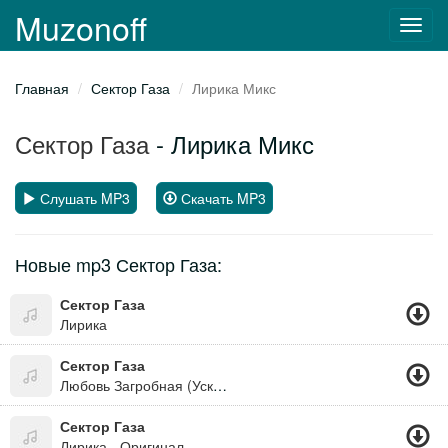
Muzonoff
Toggl
navig
Главная
Сектор Газа
Лирика Микс
Сектор Газа
- Лирика Микс
Слушать MP3
Скачать MP3
Новые mp3 Сектор Газа:
Сектор Газа
Лирика
Сектор Газа
Любовь Загробная (Ускоренная Версия)
Сектор Газа
Лирика - Оригинал