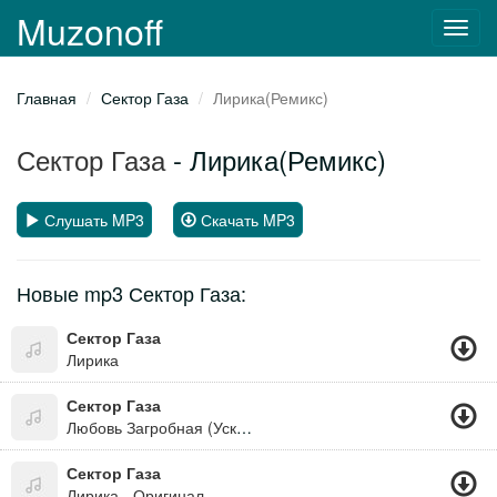
Muzonoff
Toggl
navig
Главная
Сектор Газа
Лирика(Ремикс)
Сектор Газа
- Лирика(Ремикс)
Слушать MP3
Скачать MP3
Новые mp3 Сектор Газа:
Сектор Газа
Лирика
Сектор Газа
Любовь Загробная (Ускоренная Версия)
Сектор Газа
Лирика - Оригинал