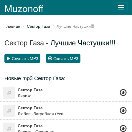
Muzonoff
Toggl
navig
Главная
Сектор Газа
Лучшие Частушки!!!
Сектор Газа
- Лучшие Частушки!!!
Слушать MP3
Скачать MP3
Новые mp3 Сектор Газа:
Сектор Газа
Лирика
Сектор Газа
Любовь Загробная (Ускоренная Версия)
Сектор Газа
Лирика - Оригинал