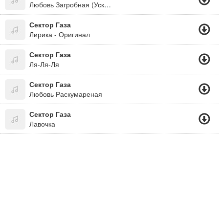
Любовь Загробная (Ускоренная Версия)
Сектор Газа
Лирика - Оригинал
Сектор Газа
Ля-Ля-Ля
Сектор Газа
Любовь Раскумареная
Сектор Газа
Лавочка