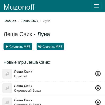
Muzonoff
Toggl
navig
Главная
Леша Свик
Луна
Леша Свик
- Луна
Слушать MP3
Скачать MP3
Новые mp3 Леша Свик:
Леша Свик
Стреляй
Леша Свик
Сиреневый Закат
Леша Свик
Сиреневый Закат