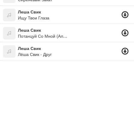
Леша Свик
Ищу Твои Глаза
Леша Свик
Потанцуй Со Мной (Альбомы Русского Рэпа)
Леша Свик
Лёша Свик - Друг