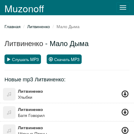
Muzonoff
Toggl
navig
Главная
Литвиненко
Мало Дыма
Литвиненко
- Мало Дыма
Слушать MP3
Скачать MP3
Новые mp3 Литвиненко:
Литвиненко
Улыбки
Литвиненко
Батя Говорил
Литвиненко
Чёрные Птицы