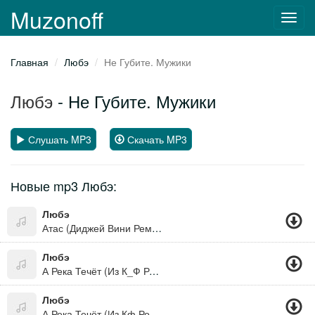
Muzonoff
Toggl
navig
Главная
Любэ
Не Губите. Мужики
Любэ
- Не Губите. Мужики
Слушать MP3
Скачать MP3
Новые mp3 Любэ:
Любэ
Атас (Диджей Вини Ремикс)
Любэ
А Река Течёт (Из К_Ф Родные)
Любэ
А Река Течёт (Из Кф Родные)