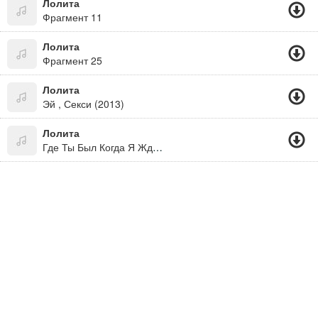
Лолита
Фрагмент 11
Лолита
Фрагмент 25
Лолита
Эй , Секси (2013)
Лолита
Где Ты Был Когда Я Ждала Где Ты Был Когда Я Не Спала Где Ты Был Когда Слезы Мои Лились До Утра Как Вода Из Ведра.. Слушай Отвали!!