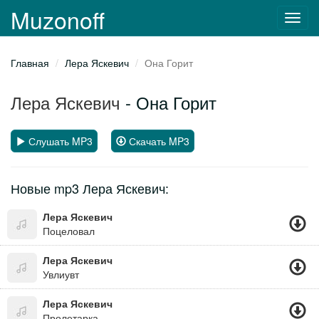
Muzonoff
Toggl
navig
Главная
Лера Яскевич
Она Горит
Лера Яскевич
- Она Горит
Слушать MP3
Скачать MP3
Новые mp3 Лера Яскевич:
Лера Яскевич
Поцеловал
Лера Яскевич
Увлиувт
Лера Яскевич
Пролетарка