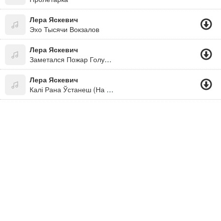
Лера Яскевич
Эхо Тысячи Вокзалов
Лера Яскевич
Заметался Пожар Голубой (Есенин)
Лера Яскевич
Калі Рана Ўстанеш (На Стихи Ніла Гілевіча)