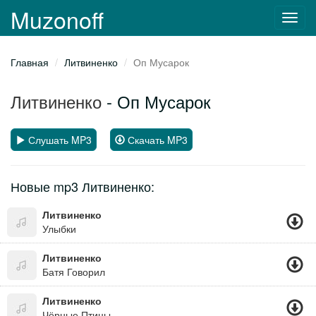
Muzonoff
Toggl
navig
Главная
Литвиненко
Оп Мусарок
Литвиненко
- Оп Мусарок
Слушать MP3
Скачать MP3
Новые mp3 Литвиненко:
Литвиненко
Улыбки
Литвиненко
Батя Говорил
Литвиненко
Чёрные Птицы