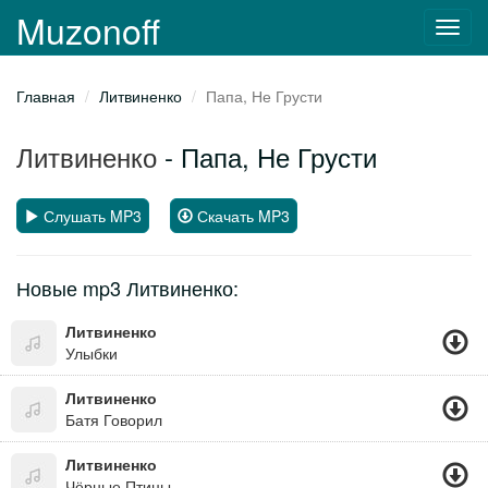
Muzonoff
Toggl
navig
Главная
Литвиненко
Папа, Не Грусти
Литвиненко
- Папа, Не Грусти
Слушать MP3
Скачать MP3
Новые mp3 Литвиненко:
Литвиненко
Улыбки
Литвиненко
Батя Говорил
Литвиненко
Чёрные Птицы