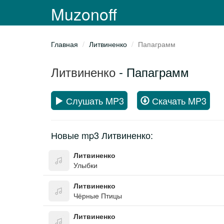
Muzonoff
Главная
Литвиненко
Папаграмм
Литвиненко
- Папаграмм
Слушать MP3
Скачать MP3
Новые mp3 Литвиненко:
Литвиненко
Улыбки
Литвиненко
Чёрные Птицы
Литвиненко