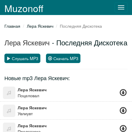
Muzonoff
Toggl
navig
Главная
Лера Яскевич
Последняя Дискотека
Лера Яскевич
- Последняя Дискотека
Слушать MP3
Скачать MP3
Новые mp3 Лера Яскевич:
Лера Яскевич
Поцеловал
Лера Яскевич
Увлиувт
Лера Яскевич
Пролетарка