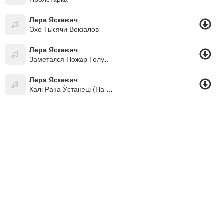
Лера Яскевич
Эхо Тысячи Вокзалов
Лера Яскевич
Заметался Пожар Голубой (Есенин)
Лера Яскевич
Калі Рана Ўстанеш (На Стихи Ніла Гілевіча)