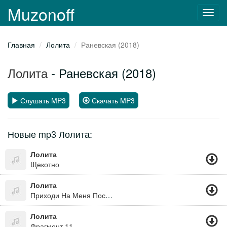
Muzonoff
Toggl
navig
Главная
Лолита
Раневская (2018)
Лолита
- Раневская (2018)
Слушать MP3
Скачать MP3
Новые mp3 Лолита:
Лолита
Щекотно
Лолита
Приходи На Меня Посмотреть
Лолита
Фрагмент 11