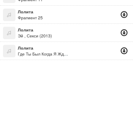
Лолита
Фрагмент 25
Лолита
Эй , Секси (2013)
Лолита
Где Ты Был Когда Я Ждала Где Ты Был Когда Я Не Спала Где Ты Был Когда Слезы Мои Лились До Утра Как Вода Из Ведра.. Слушай Отвали!!