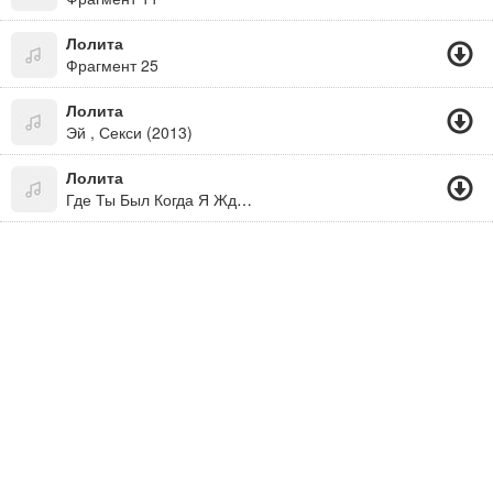
Лолита
Фрагмент 25
Лолита
Эй , Секси (2013)
Лолита
Где Ты Был Когда Я Ждала Где Ты Был Когда Я Не Спала Где Ты Был Когда Слезы Мои Лились До Утра Как Вода Из Ведра.. Слушай Отвали!!