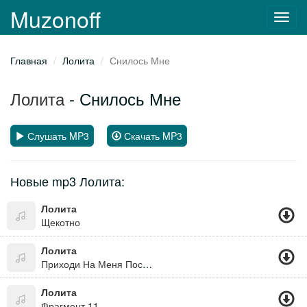
Muzonoff
Toggl
navig
Главная
Лолита
Снилось Мне
Лолита
- Снилось Мне
Слушать MP3
Скачать MP3
Новые mp3 Лолита:
Лолита
Щекотно
Лолита
Приходи На Меня Посмотреть
Лолита
Фрагмент 11