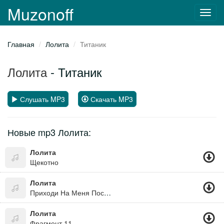
Muzonoff
Toggl
navig
Главная
Лолита
Титаник
Лолита
- Титаник
Слушать MP3
Скачать MP3
Новые mp3 Лолита:
Лолита
Щекотно
Лолита
Приходи На Меня Посмотреть
Лолита
Фрагмент 11