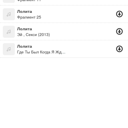
Лолита
Фрагмент 25
Лолита
Эй , Секси (2013)
Лолита
Где Ты Был Когда Я Ждала Где Ты Был Когда Я Не Спала Где Ты Был Когда Слезы Мои Лились До Утра Как Вода Из Ведра.. Слушай Отвали!!