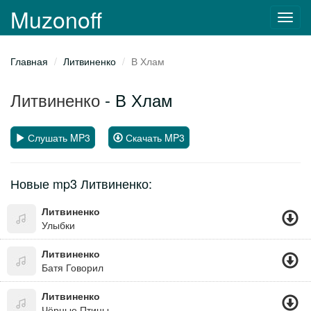
Muzonoff
Toggl
navig
Главная
Литвиненко
В Хлам
Литвиненко
- В Хлам
Слушать MP3
Скачать MP3
Новые mp3 Литвиненко:
Литвиненко
Улыбки
Литвиненко
Батя Говорил
Литвиненко
Чёрные Птицы